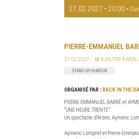
27.02.2027 • 20:00
• Ouv
PIERRE-EMMANUEL BAR
27.02.2027
AJOUTER À MON
STAND-UP/HUMOUR
ORGANISÉ PAR :
BACK IN THE D
PIERRE-EMMANUEL BARRÉ et AYM
"UNE HEURE TRENTE"
Un spectacle d’Arsen, Aymeric Lom
Aymeric Lompret et Pierre-Emmanuel