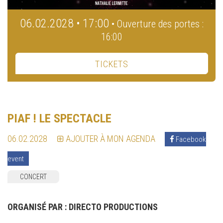
06.02.2028 • 17:00
• Ouverture des portes :
16:00
TICKETS
PIAF ! LE SPECTACLE
06.02.2028
AJOUTER À MON AGENDA
Facebook
event
CONCERT
ORGANISÉ PAR :
DIRECTO PRODUCTIONS