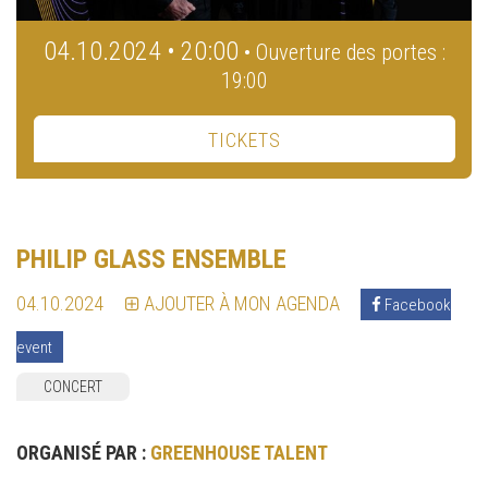
04.10.2024 • 20:00
• Ouverture des portes :
19:00
TICKETS
PHILIP GLASS ENSEMBLE
04.10.2024
AJOUTER À MON AGENDA
Facebook
event
CONCERT
ORGANISÉ PAR :
GREENHOUSE TALENT