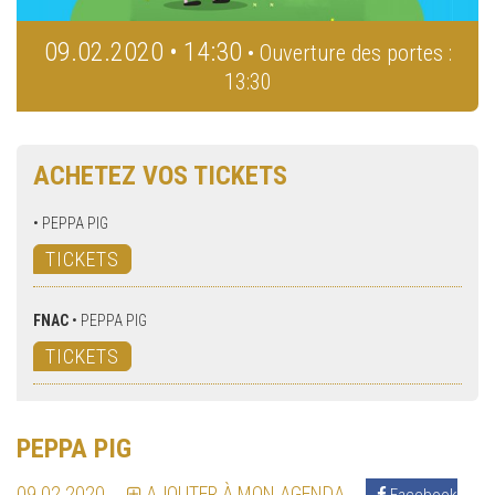
09.02.2020 • 14:30
• Ouverture des portes :
13:30
ACHETEZ VOS TICKETS
•
PEPPA PIG
TICKETS
FNAC
•
PEPPA PIG
TICKETS
PEPPA PIG
09.02.2020
AJOUTER À MON AGENDA
Facebook