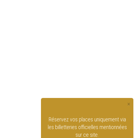
×
s places uniquement via
Retrouvez le Cirque Royal de Bruxelles
ies officielles mentionnées
sur les réseaux sociaux !
sur ce site.