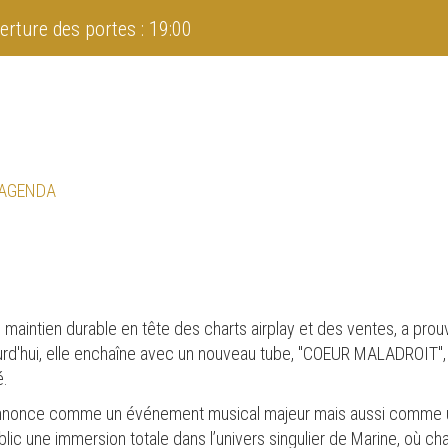
erture des portes : 19:00
 AGENDA
maintien durable en tête des charts airplay et des ventes, a prou
ourd'hui, elle enchaîne avec un nouveau tube, "COEUR MALADROIT"
é.
’annonce comme un événement musical majeur mais aussi comme u
public une immersion totale dans l’univers singulier de Marine, où c