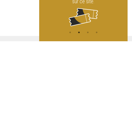
ur ce site.
ATION
L
A