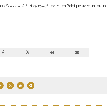
ns «
Perche lo fai
» et «
ti vorrei
» revient en Belgique avec un tout 
.