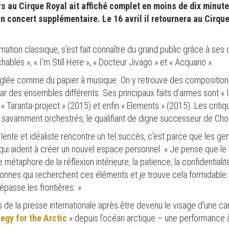
 au Cirque Royal ait affiché complet en moins de dix minute
un concert supplémentaire. Le 16 avril il retournera au Cirqu
rmation classique, s’est fait connaître du grand public grâce à ses
ables », « I’m Still Here », « Docteur Jivago » et « Acquario ».
réglée comme du papier à musique. On y retrouve des composition
 des ensembles différents. Ses principaux faits d’armes sont « I 
 « Taranta-project » (2015) et enfin « Elements » (2015). Les crit
savamment orchestrés, le qualifiant de digne successeur de Chopi
 lente et idéaliste rencontre un tel succès, c’est parce que les g
nts qui aident à créer un nouvel espace personnel. « Je pense que 
étaphore de la réflexion intérieure, la patience, la confidentialité
nes qui recherchent ces éléments et je trouve cela formidable.
épasse les frontières. »
tres de la presse internationale après être devenu le visage d’une 
legy for the Arctic
» depuis l’océan arctique – une performance à