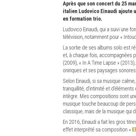
Après que son concert du 25 mars
italien Ludovico Einaudi ajoute 
en formation trio.
Ludovico Einaudi, qui a suivi une fo
télévision, notamment pour « Intouch
La sortie de ses albums solo est 
et, à chaque fois, accompagnées par
(2009), « In A Time Lapse » (2013),
oniriques et ses paysages sonores 
Selon Einaudi, si sa musique calme,
tranquillité, d’intimité et d’éléme
intègre. Mes compositions sont une m
musique touche beaucoup de person
classique, mais de la musique qui d
En 2016, Einaudi a fait les gros ti
effet interprété sa composition «
E