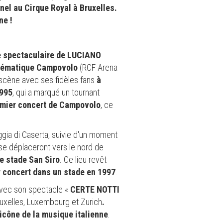
nel au Cirque Royal à Bruxelles.
ne !
e spectaculaire de LUCIANO
mblématique Campovolo
(RCF Arena
a scène avec ses fidèles fans
à
995
, qui a marqué un tournant
remier concert de Campovolo
, ce
ggia di Caserta, suivie d'un moment
se déplaceront vers le nord de
e stade San Siro
. Ce lieu revêt
er concert dans un stade en 1997
.
vec son spectacle «
CERTE NOTTI
ruxelles, Luxembourg et Zurich
.
 icône de la musique italienne
.