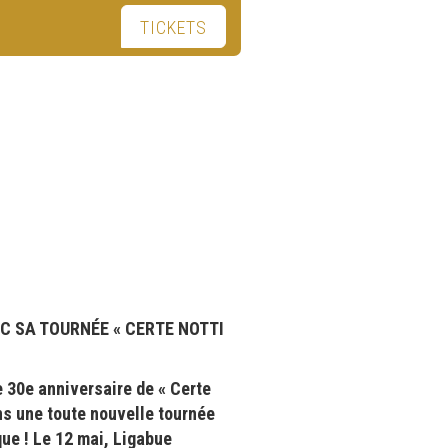
TICKETS
EC SA TOURNÉE « CERTE NOTTI
 30e anniversaire de « Certe
ns une toute nouvelle tournée
ue ! Le 12 mai, Ligabue