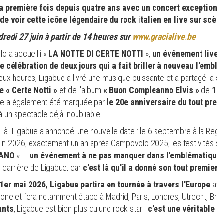
a première fois depuis quatre ans avec un concert exception
 voir cette icône légendaire du rock italien en live sur scè
dredi 27 juin à partir de 14 heures sur
www.gracialive.be
o a accueilli «
LA NOTTE DI CERTE NOTTI
»,
un événement liv
e célébration de deux jours qui a fait briller à nouveau l'e
deux heures, Ligabue a livré une musique puissante et a partagé l
e « Certe Notti »
et de l'album
« Buon Compleanno Elvis »
de
1
irée a également été marquée par
le 20e anniversaire du tout p
à un spectacle déjà inoubliable.
as là. Ligabue a annoncé une nouvelle date : le 6 septembre à la Re
in 2026, exactement un an après Campovolo 2025, les festivités 
LANO
» —
un événement à ne pas manquer dans l'emblématiqu
la carrière de Ligabue, car
c'est là qu'il a donné son tout premi
 1er mai 2026, Ligabue partira en tournée à travers l'Europe
a
lone et fera notamment étape à Madrid, Paris, Londres, Utrecht, B
ants
, Ligabue est bien plus qu'une rock star :
c'est une véritable