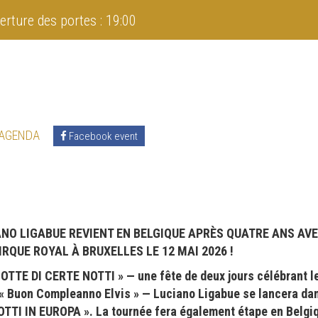
erture des portes : 19:00
 AGENDA
Facebook event
IANO LIGABUE REVIENT EN BELGIQUE APRÈS QUATRE ANS AV
IRQUE ROYAL À BRUXELLES LE 12 MAI 2026 !
OTTE DI CERTE NOTTI » — une fête de deux jours célébrant le
 « Buon Compleanno Elvis » — Luciano Ligabue se lancera da
TTI IN EUROPA ». La tournée fera également étape en Belgiq