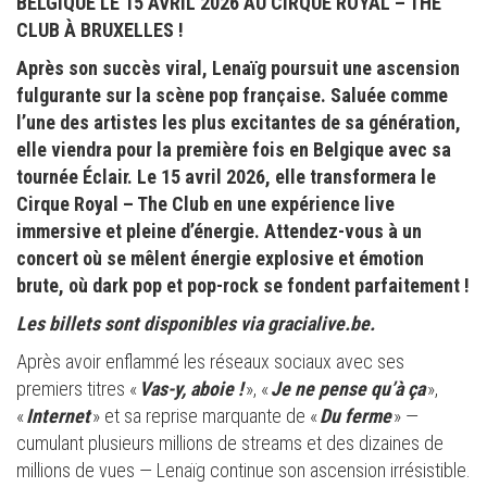
BELGIQUE LE 15 AVRIL 2026 AU CIRQUE ROYAL – THE
CLUB À BRUXELLES !
Après son succès viral, Lenaïg poursuit une ascension
fulgurante sur la scène pop française. Saluée comme
l’une des artistes les plus excitantes de sa génération,
elle viendra pour la première fois en Belgique avec sa
tournée Éclair. Le 15 avril 2026, elle transformera le
Cirque Royal – The Club en une expérience live
immersive et pleine d’énergie. Attendez-vous à un
concert où se mêlent énergie explosive et émotion
brute, où dark pop et pop-rock se fondent parfaitement !
Les billets sont disponibles via gracialive.be.
Après avoir enflammé les réseaux sociaux avec ses
premiers titres «
Vas-y, aboie !
», «
Je ne pense qu’à ça
»,
«
Internet
» et sa reprise marquante de «
Du ferme
» —
cumulant plusieurs millions de streams et des dizaines de
millions de vues — Lenaïg continue son ascension irrésistible.