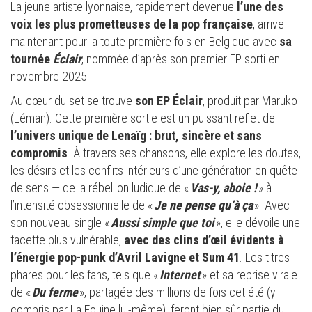
La jeune artiste lyonnaise, rapidement devenue
l’une des
voix les plus prometteuses de la pop française
, arrive
maintenant pour la toute première fois en Belgique avec
sa
tournée
Éclair
, nommée d’après son premier EP sorti en
novembre 2025.
Au cœur du set se trouve
son EP Éclair
, produit par Maruko
(Léman). Cette première sortie est un puissant reflet de
l’univers unique de Lenaïg : brut, sincère et sans
compromis
. À travers ses chansons, elle explore les doutes,
les désirs et les conflits intérieurs d’une génération en quête
de sens — de la rébellion ludique de «
Vas-y, aboie !
» à
l’intensité obsessionnelle de «
Je ne pense qu’à ça
». Avec
son nouveau single «
Aussi simple que toi
», elle dévoile une
facette plus vulnérable,
avec des clins d’œil évidents à
l’énergie pop-punk d’Avril Lavigne et Sum 41
. Les titres
phares pour les fans, tels que «
Internet
» et sa reprise virale
de «
Du ferme
», partagée des millions de fois cet été (y
compris par La Fouine lui-même), feront bien sûr partie du