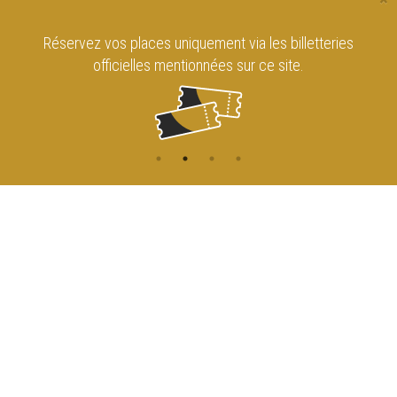
Réservez vos places uniquement via les billetteries
officielles mentionnées sur ce site.
CONTACT
NAVIGATION
ACCUEIL
Rue de l'Enseignement 81
1000 Bruxelles
AGENDA