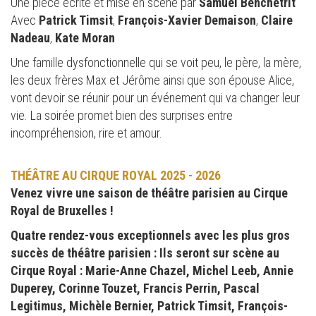
Une pièce écrite et mise en scène par
Samuel Benchetrit
Avec
Patrick Timsit
,
François-Xavier Demaison
,
Claire
Nadeau
,
Kate Moran
Une famille dysfonctionnelle qui se voit peu, le père, la mère,
les deux frères Max et Jérôme ainsi que son épouse Alice,
vont devoir se réunir pour un événement qui va changer leur
vie. La soirée promet bien des surprises entre
incompréhension, rire et amour.
THÉÂTRE AU CIRQUE ROYAL 2025 - 2026
Venez vivre une saison de théâtre parisien au Cirque
Royal de Bruxelles !
Quatre rendez-vous exceptionnels avec les plus gros
succès de théâtre parisien : Ils seront sur scène au
Cirque Royal : Marie-Anne Chazel, Michel Leeb, Annie
Duperey, Corinne Touzet, Francis Perrin, Pascal
Legitimus, Michèle Bernier, Patrick Timsit, François-