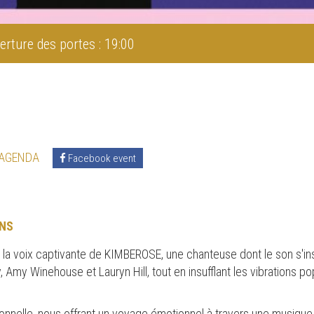
erture des portes : 19:00
 AGENDA
Facebook event
NS
la voix captivante de KIMBEROSE, une chanteuse dont le son s'ins
ay, Amy Winehouse et Lauryn Hill, tout en insufflant les vibrations p
nelle, nous offrant un voyage émotionnel à travers une musique qu