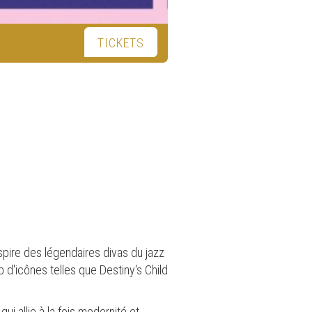
TICKETS
pire des légendaires divas du jazz
op d'icônes telles que Destiny's Child
i allie à la fois modernité et