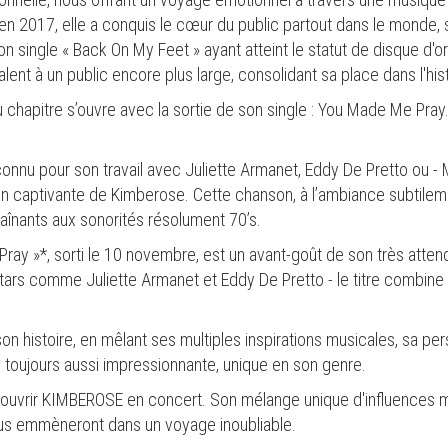
n en 2017, elle a conquis le cœur du public partout dans le monde
son single « Back On My Feet » ayant atteint le statut de disque d
lent à un public encore plus large, consolidant sa place dans l'his
chapitre s’ouvre avec la sortie de son single : You Made Me Pray.
, connu pour son travail avec Juliette Armanet, Eddy De Pretto ou -
ation captivante de Kimberose. Cette chanson, à l’ambiance subtil
raînants aux sonorités résolument 70’s.
ray »*, sorti le 10 novembre, est un avant-goût de son très atten
 stars comme Juliette Armanet et Eddy De Pretto - le titre combin
n histoire, en mêlant ses multiples inspirations musicales, sa pers
ix toujours aussi impressionnante, unique en son genre.
uvrir KIMBEROSE en concert. Son mélange unique d'influences mu
ous emmèneront dans un voyage inoubliable.