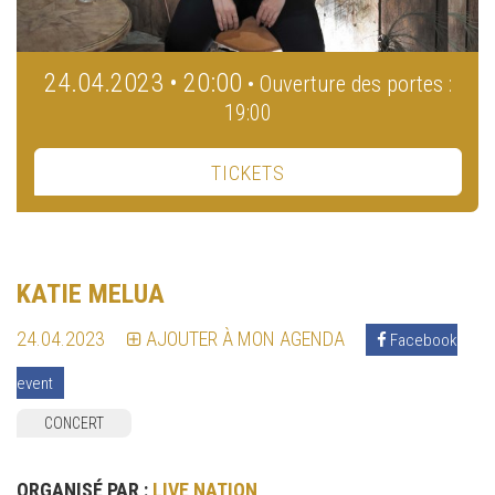
24.04.2023 • 20:00
• Ouverture des portes :
19:00
TICKETS
KATIE MELUA
24.04.2023
AJOUTER À MON AGENDA
Facebook
event
CONCERT
ORGANISÉ PAR :
LIVE NATION