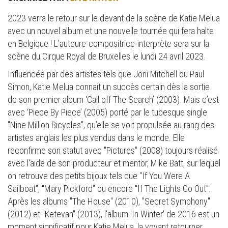
2023 verra le retour sur le devant de la scène de Katie Melua
avec un nouvel album et une nouvelle tournée qui fera halte
en Belgique ! L’auteure-compositrice-interprète sera sur la
scène du Cirque Royal de Bruxelles le lundi 24 avril 2023.
Influencée par des artistes tels que Joni Mitchell ou Paul
Simon, Katie Melua connait un succès certain dès la sortie
de son premier album ‘Call off The Search’ (2003). Mais c’est
avec ‘Piece By Piece’ (2005) porté par le tubesque single
"Nine Million Bicycles", qu’elle se voit propulsée au rang des
artistes anglais les plus vendus dans le monde. Elle
reconfirme son statut avec "Pictures" (2008) toujours réalisé
avec l'aide de son producteur et mentor, Mike Batt, sur lequel
on retrouve des petits bijoux tels que "If You Were A
Sailboat", "Mary Pickford" ou encore "If The Lights Go Out".
Après les albums "The House" (2010), "Secret Symphony"
(2012) et "Ketevan" (2013), l'album 'In Winter' de 2016 est un
moment significatif pour Katie Melua, la voyant retourner