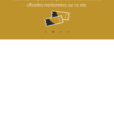
officielles mentionnées sur ce site.
CONTACT
NAVIGATION
ACCUEIL
Rue de l'Enseignement 81
1000 Bruxelles
AGENDA
ACCÈS
info@cirqueroyalbruxelles.be