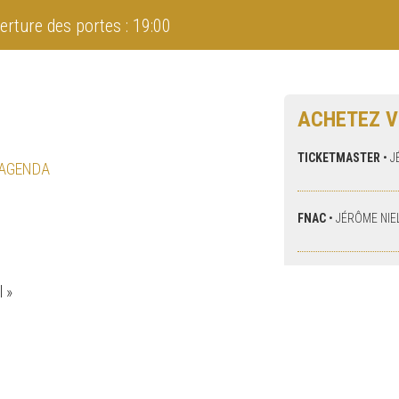
erture des portes : 19:00
ACHETEZ V
TICKETMASTER
•
J
 AGENDA
FNAC
•
JÉRÔME NIE
l »