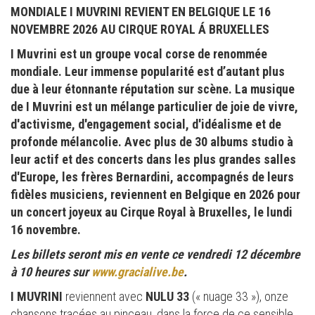
MONDIALE I MUVRINI REVIENT EN BELGIQUE LE 16
NOVEMBRE 2026 AU CIRQUE ROYAL Á BRUXELLES
I Muvrini est un groupe vocal corse de renommée
mondiale. Leur immense popularité est d’autant plus
due à leur étonnante réputation sur scène. La musique
de I Muvrini est un mélange particulier de joie de vivre,
d'activisme, d'engagement social, d'idéalisme et de
profonde mélancolie. Avec plus de 30 albums studio à
leur actif et des concerts dans les plus grandes salles
d'Europe, les frères Bernardini, accompagnés de leurs
fidèles musiciens, reviennent en Belgique en 2026 pour
un concert joyeux au Cirque Royal à Bruxelles, le lundi
16 novembre.
Les billets seront mis en vente ce vendredi 12 décembre
à 10 heures sur
www.gracialive.be
.
I MUVRINI
reviennent avec
NULU 33
(« nuage 33 »), onze
chansons tracées au pinceau, dans la force de ce sensible