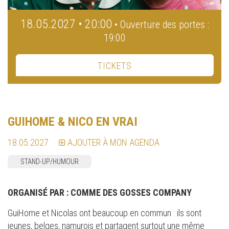
18.05.2027 • 20:00
• Ouverture des portes :
19:00
TICKETS
GUIHOME & NICO EN VRAI
18.05.2027
AJOUTER À MON AGENDA
STAND-UP/HUMOUR
ORGANISÉ PAR :
COMME DES GOSSES COMPANY
GuiHome et Nicolas ont beaucoup en commun : ils sont
jeunes, belges, namurois et partagent surtout une même