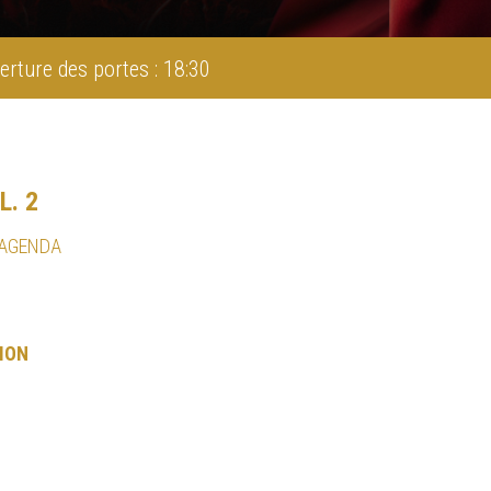
erture des portes : 18:30
. 2
 AGENDA
ION