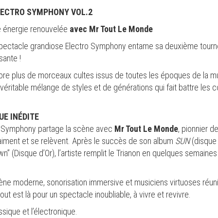
LECTRO SYMPHONY VOL.2
e énergie renouvelée
avec Mr Tout Le Monde
pectacle grandiose Electro Symphony entame sa deuxième tourné
sante !
core plus de morceaux cultes issus de toutes les époques de la 
n véritable mélange de styles et de générations qui fait battre l
E INÉDITE
tro Symphony partage la scène avec
Mr Tout Le Monde
, pionnier de
, aiment et se relèvent. Après le succès de son album
SUN
(disque 
” (Disque d’Or), l’artiste remplit le Trianon en quelques semaine
ne moderne, sonorisation immersive et musiciens virtuoses réuni
t est là pour un spectacle inoubliable, à vivre et revivre.
ssique et l’électronique.