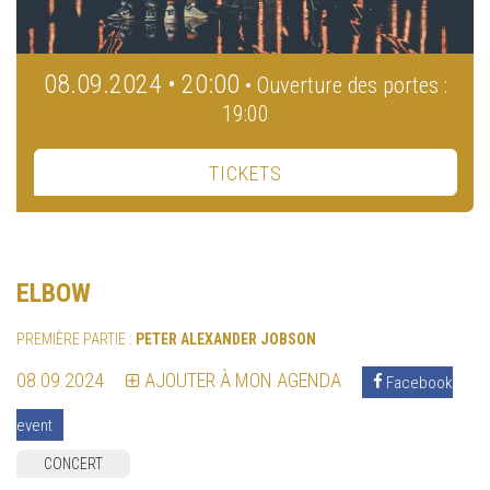
08.09.2024 • 20:00
• Ouverture des portes :
19:00
TICKETS
ELBOW
PREMIÈRE PARTIE :
PETER ALEXANDER JOBSON
08.09.2024
AJOUTER À MON AGENDA
Facebook
event
CONCERT