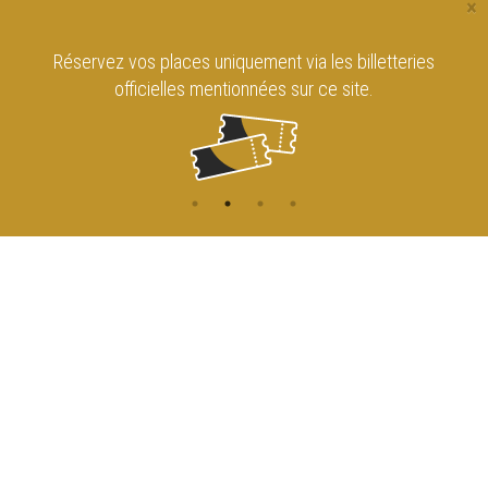
×
Réservez vos places uniquement via les billetteries
officielles mentionnées sur ce site.
CONTACT
NAVIGATION
ACCUEIL
Rue de l'Enseignement 81
1000 Bruxelles
AGENDA