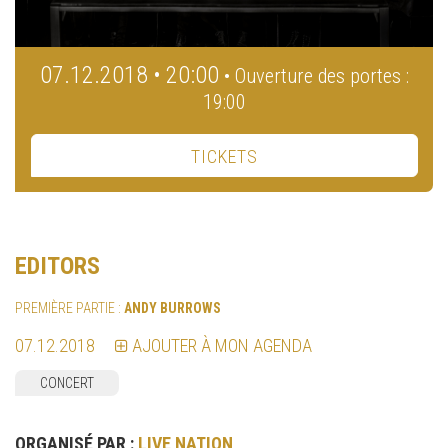
07.12.2018 • 20:00
• Ouverture des portes :
19:00
TICKETS
EDITORS
PREMIÈRE PARTIE :
ANDY BURROWS
07.12.2018
AJOUTER À MON AGENDA
CONCERT
ORGANISÉ PAR :
LIVE NATION