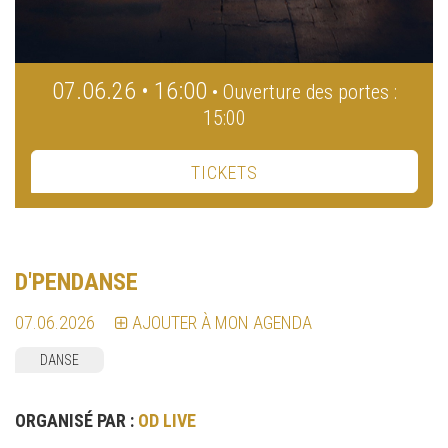
07.06.26 • 16:00
• Ouverture des portes :
15:00
TICKETS
D'PENDANSE
07.06.2026
AJOUTER À MON AGENDA
DANSE
ORGANISÉ PAR :
OD LIVE