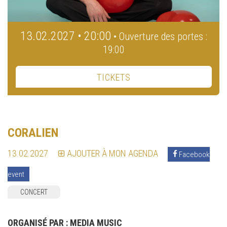
13.02.2027 • 20:00
• Ouverture des portes :
19:00
TICKETS
CORALIEN
13.02.2027
AJOUTER À MON AGENDA
Facebook
event
CONCERT
ORGANISÉ PAR :
MEDIA MUSIC