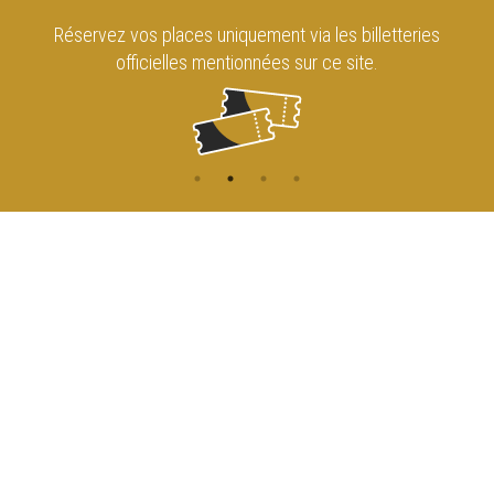
es
Retrouvez le Cirque Royal de Bruxelles
sur les réseaux sociaux !
CONTACT
NAVIGATION
ACCUEIL
Rue de l'Enseignement 81
1000 Bruxelles
AGENDA
ACCÈS