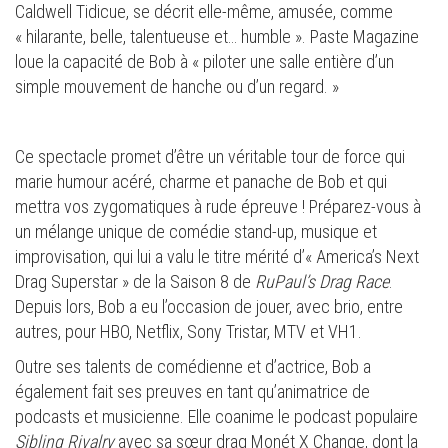
Caldwell Tidicue, se décrit elle-même, amusée, comme
« hilarante, belle, talentueuse et… humble ». Paste Magazine
loue la capacité de Bob à « piloter une salle entière d’un
simple mouvement de hanche ou d’un regard. »
Ce spectacle promet d’être un véritable tour de force qui
marie humour acéré, charme et panache de Bob et qui
mettra vos zygomatiques à rude épreuve ! Préparez-vous à
un mélange unique de comédie stand-up, musique et
improvisation, qui lui a valu le titre mérité d’« America’s Next
Drag Superstar » de la Saison 8 de
RuPaul’s Drag Race
.
Depuis lors, Bob a eu l’occasion de jouer, avec brio, entre
autres, pour HBO, Netflix, Sony Tristar, MTV et VH1.
Outre ses talents de comédienne et d’actrice, Bob a
également fait ses preuves en tant qu’animatrice de
podcasts et musicienne. Elle coanime le podcast populaire
Sibling Rivalry
avec sa sœur drag Monét X Change, dont la