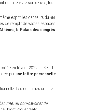
nt de faire vivre son œuvre, tout
e même esprit, les danseurs du BBL
bles de remplir de vastes espaces
Athènes
, le
Palais des congrès
é créée en février 2022 au Béjart
spirée par
une lettre personnelle
tionnelle. Les costumes ont été
bscurité, du non-savoir et de
phe Joost Vrouenraets