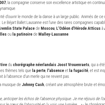
007
, la compagnie conserve son excellence artistique en continua
dynamique.
onté d’ouvrir le monde de la danse à un large public. Animés de c
. Le Béjart Ballet Lausanne est l’une des rares compagnies capa
remlin State Palace
de
Moscou
,
L’Odéon d’Hérode Atticus
à
lles
ou
la patinoire
de
Malley-Lausanne
.
tive
du
chorégraphe néerlandais Joost Vrouenraets
, qui a ét
 des thèmes tels que
la perte
,
l'absence
et
la fugacité
, et est in
chit à l'absence d'un merle qui ne revient pas.
la musique de
Johnny Cash
, créant une atmosphère brute et émo
, anticiper les échos de l’absence physique. Je me réjouis de l'o
 le cœur de l'obscurité et j'y vois une lumière... »
- le chorégra