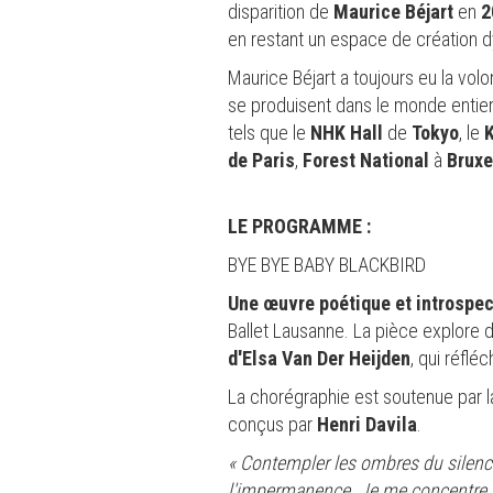
disparition de
Maurice Béjart
en
2
en restant un espace de création 
Maurice Béjart a toujours eu la vol
se produisent dans le monde entier
tels que le
NHK Hall
de
Tokyo
, le
K
de Paris
,
Forest National
à
Bruxe
LE PROGRAMME :
BYE BYE BABY BLACKBIRD
Une œuvre
poétique et introspec
Ballet Lausanne. La pièce explore
d'Elsa Van Der Heijden
, qui réflé
La chorégraphie est soutenue par 
conçus par
Henri Davila
.
« Contempler les ombres du silence
l'impermanence. Je me concentre sur