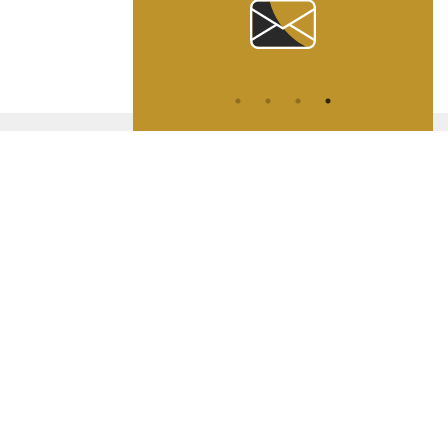
ATION
L
A