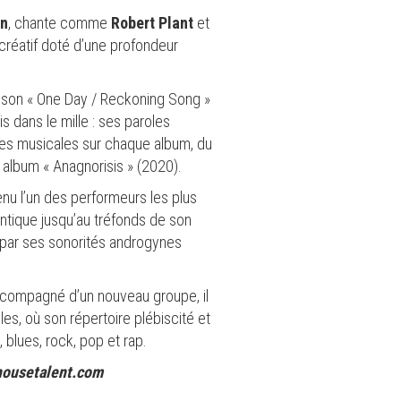
en
, chante comme
Robert Plant
et
 créatif doté d’une profondeur
hanson « One Day / Reckoning Song »
 dans le mille : ses paroles
oies musicales sur chaque album, du
r album « Anagnorisis » (2020).
enu l’un des performeurs les plus
tique jusqu’au tréfonds de son
t par ses sonorités androgynes
Accompagné d’un nouveau groupe, il
les, où son répertoire plébiscité et
blues, rock, pop et rap.
nhousetalent.com