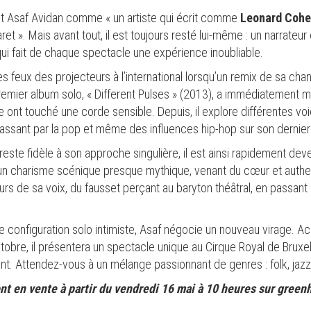
it Asaf Avidan comme « un artiste qui écrit comme
Leonard Coh
t ». Mais avant tout, il est toujours resté lui-même : un narrateur
 qui fait de chaque spectacle une expérience inoubliable.
es feux des projecteurs à l’international lorsqu’un remix de sa c
mier album solo, « Different Pulses » (2013), a immédiatement mis
e ont touché une corde sensible. Depuis, il explore différentes v
n passant par la pop et même des influences hip-hop sur son dernie
reste fidèle à son approche singulière, il est ainsi rapidement dev
un charisme scénique presque mythique, venant du cœur et authen
eurs de sa voix, du fausset perçant au baryton théâtral, en passan
e configuration solo intimiste, Asaf négocie un nouveau virage. 
ctobre, il présentera un spectacle unique au Cirque Royal de Bruxel
. Attendez-vous à un mélange passionnant de genres : folk, jazz, 
ont en vente à partir du vendredi 16 mai à 10 heures sur gree