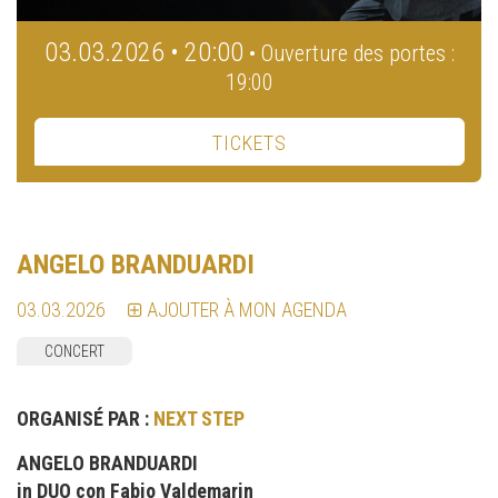
03.03.2026 • 20:00
• Ouverture des portes :
19:00
TICKETS
ANGELO BRANDUARDI
03.03.2026
AJOUTER À MON AGENDA
CONCERT
ORGANISÉ PAR :
NEXT STEP
ANGELO BRANDUARDI
in DUO con Fabio Valdemarin