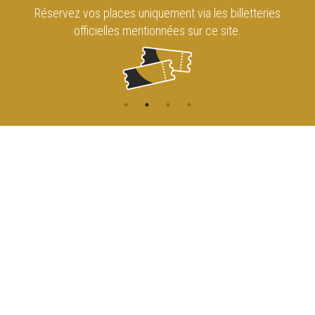
Réservez vos places uniquement via les billetteries
officielles mentionnées sur ce site.
CONTACT
NAVIGATION
ACCUEIL
Rue de l'Enseignement 81
1000 Bruxelles
AGENDA
ACCÈS
info@cirqueroyalbruxelles.be