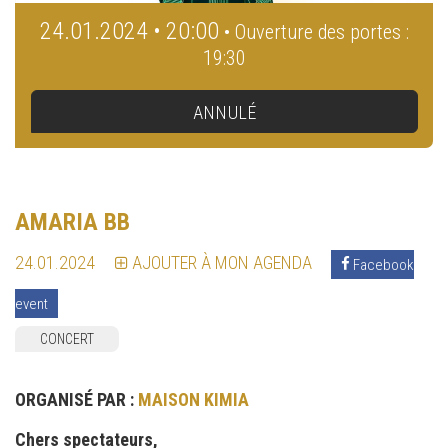
24.01.2024 • 20:00
• Ouverture des portes :
19:30
ANNULÉ
AMARIA BB
24.01.2024
AJOUTER À MON AGENDA
Facebook
event
CONCERT
ORGANISÉ PAR :
MAISON KIMIA
Chers spectateurs,