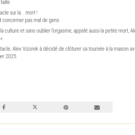
taille.
le sur la... mort !
it concerner pas mal de gens.
e, la culture et sans oublier l’orgasme, appelé aussi la petite mort,
m
» .
tacle, Alex Vizorek à décidé de clôturer sa tournée à la maison a
ier 2025.