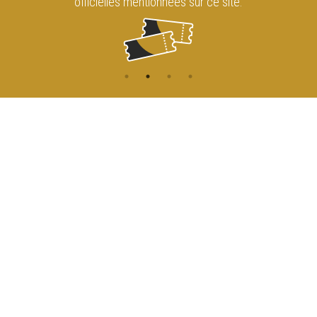
officielles mentionnées sur ce site.
CONTACT
NAVIGATION
ACCUEIL
Rue de l'Enseignement 81
1000 Bruxelles
AGENDA
ACCÈS
info@cirqueroyalbruxelles.be