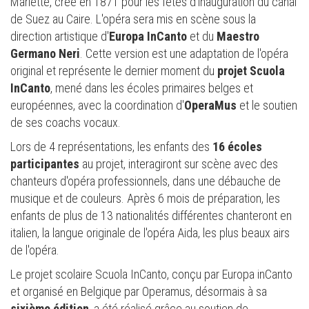
Mariette, créé en 1871 pour les fêtes d'inauguration du canal
de Suez au Caire. L'opéra sera mis en scène sous la
direction artistique d'
Europa InCanto
et du
Maestro
Germano Neri
. Cette version est une adaptation de l'opéra
original et représente le dernier moment du
projet Scuola
InCanto
, mené dans les écoles primaires belges et
européennes, avec la coordination d'
OperaMus
et le soutien
de ses coachs vocaux.
Lors de 4 représentations, les enfants des
16 écoles
participantes
au projet, interagiront sur scène avec des
chanteurs d'opéra professionnels, dans une débauche de
musique et de couleurs. Après 6 mois de préparation, les
enfants de plus de 13 nationalités différentes chanteront en
italien, la langue originale de l'opéra Aida, les plus beaux airs
de l'opéra.
Le projet scolaire Scuola InCanto, conçu par Europa inCanto
et organisé en Belgique par Operamus, désormais à sa
sixième édition
, a été réalisé grâce au soutien de