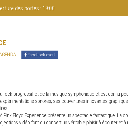
erture des portes : 19:00
CE
 AGENDA
Facebook event
du rock progressif et de la musique symphonique et est connu pou
 expérimentations sonores, ses couvertures innovantes graphique
ires.
A Pink Floyd Experience présente un spectacle fantastique. La co
jections vidéo font du concert un véritable plaisir à écouter et à 