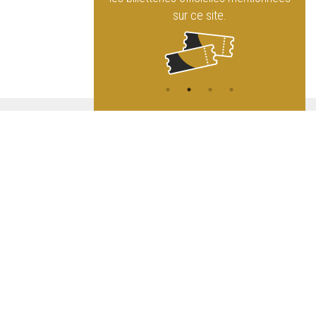
sur ce site.
ATION
L
A